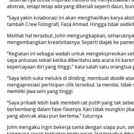
abstrak, tetapi tetap ada yang dikenali seperti daun, b
“Saya yakin kolaborasi ini akan menghasilkan karya abs
tambah Crew Fotografi, Faza Ahmad. Hingga tidak sedikit
Melihat hal tersebut, John mengungkapkan, seharusnya 
mengembangkan kreativitasnya. Seperti diajak ke pame
“Kegiatan ini sebagai wadah untuk mengekspresikan sebu
saya antusias sekali ketika diberitahu ada acara ini k
kepercayaan diri yang tinggi,” kata salah satu orangtua pa
“Saya lebih suka melukis di dinding, membuat
doodle
atau
mengapresiasi pertisipan cilik tersebut. Ia menilai, tid
memiliki jiwa seni yang tinggi.
“Saya pribadi lebih baik membeli cat putih yang tak se
berkembang dalam fase-fasenya. Kan tidak mungkin jika
yang abstrak atau pun bertema,” tuturnya.
John mengaku ingin bekerja sama dengan siapa pun, se
tanggung jawab terhadap lingkungan. Hal tersebut dih