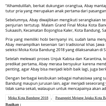
“Alhamdulillah, berkat dukungan orangtua, Abay mantap u
tutur pria yang merupakan anak pertama dari pasanga
Sebelumnya, Abay diwajibkan mengikuti serangkaian tes
penjurian tertutup. Malam Grand Final Moka Kota Bandu
Sukaasih, Kecamatan Bojongloa Kaler, Kota Bandung, Sa
Pria yang memiliki hobi bernyanyi ini, sudah lama men
Abay menampilkan kesenian tari tradisional khas Jawa 
seleksi Moka Kota Bandung 2018 yang dilaksanakan di S
Setelah melewati proses Unjuk Kabisa dan Karantina
predikat pertama, Abay merasa bersyukur karena mend
penting, agar Abay bisa menjadi lebih baik lagi, juga 
Dengan berbagai kesibukan sebagai mahasiswa yang saat
Bandung maupun jurusan lain, agar menjadi seseorang y
tidak sama sekali, walaupun untuk mencapainya akan ad
Moka Kota Bandung 2018
,
Pasanggiri Mojang Jajaka Kota 
Bagikan :