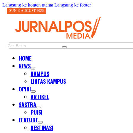
Langsung ke konten utama
Langsung ke footer
SUN, 9 AUGUST 2026
Cari
HOME
NEWS
KAMPUS
LINTAS KAMPUS
OPINI
ARTIKEL
SASTRA
PUISI
FEATURE
DESTINASI