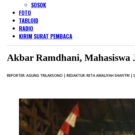
SOSOK
FOTO
TABLOID
RADIO
KIRIM SURAT PEMBACA
Akbar Ramdhani, Mahasiswa J
REPORTER: AGUNG TRILAKSONO | REDAKTUR: RETA AMALIYAH SHAFITRI | D