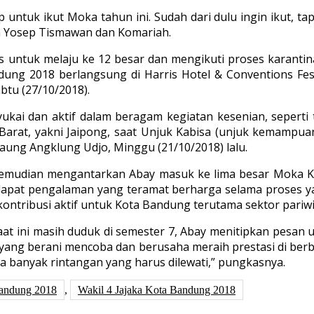
ntuk ikut Moka tahun ini. Sudah dari dulu ingin ikut, tapi
n Yosep Tismawan dan Komariah.
 untuk melaju ke 12 besar dan mengikuti proses karantina 
ng 2018 berlangsung di Harris Hotel & Conventions Festiv
btu (27/10/2018).
yukai dan aktif dalam beragam kegiatan kesenian, seperti 
Barat, yakni Jaipong, saat Unjuk Kabisa (unjuk kemampuan
aung Angklung Udjo, Minggu (21/10/2018) lalu.
, kemudian mengantarkan Abay masuk ke lima besar Moka 
apat pengalaman yang teramat berharga selama proses ya
berkontribusi aktif untuk Kota Bandung terutama sektor par
 ini masih duduk di semester 7, Abay menitipkan pesan unt
ang berani mencoba dan berusaha meraih prestasi di berba
a banyak rintangan yang harus dilewati,” pungkasnya.
Bandung 2018
,
Wakil 4 Jajaka Kota Bandung 2018