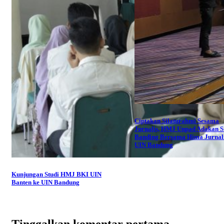
Ciptakan Silaturahmi Sesama
Jurnalis, HMJ Unpad Adakan S
Banding Bersama Hima Jurnali
UIN Bandung
Kunjungan Studi HMJ BKI UIN
Banten ke UIN Bandung