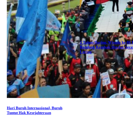
2 Tahun Daring, Wisuda ke-86
Bandung Kembali Digelar Seca
Luring
Hari Buruh Internasional, Buruh
Tuntut Hak Kesejahteraan