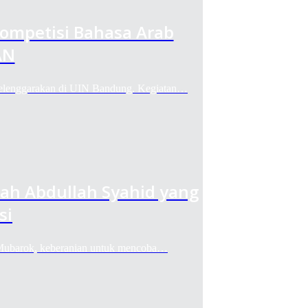
ompetisi Bahasa Arab
AN
garakan di UIN Bandung. Kegiatan…
sah Abdullah Syahid yang
si
barok, keberanian untuk mencoba…