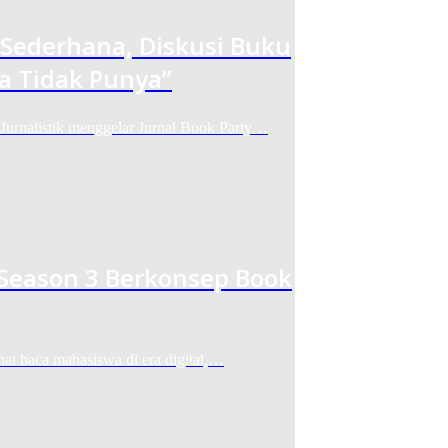
h Sederhana, Diskusi Buku
ja Tidak Punya”
alistik menggelar Jurnal Book Party…
 Season 3 Berkonsep Book
aca mahasiswa di era digital,…