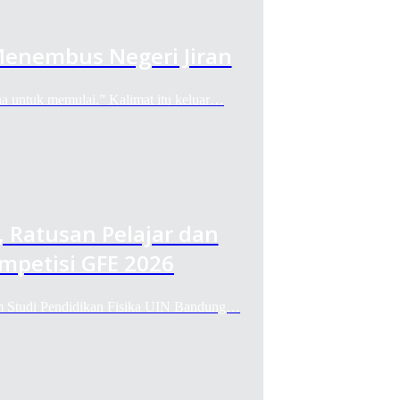
Menembus Negeri Jiran
tuk memulai.” Kalimat itu keluar…
, Ratusan Pelajar dan
mpetisi GFE 2026
udi Pendidikan Fisika UIN Bandung…