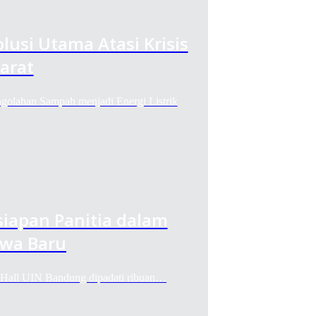
usi Utama Atasi Krisis
arat
han Sampah menjadi Energi Listrik
iapan Panitia dalam
wa Baru
ll UIN Bandung dipadati ribuan…