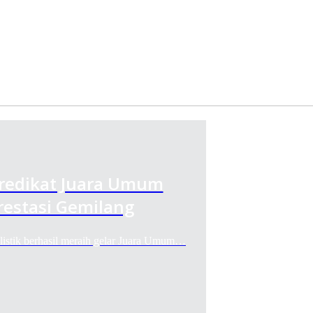
Predikat Juara Umum
restasi Gemilang
ik berhasil meraih gelar Juara Umum…