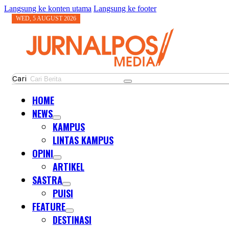
Langsung ke konten utama
Langsung ke footer
WED, 5 AUGUST 2026
Cari
HOME
NEWS
KAMPUS
LINTAS KAMPUS
OPINI
ARTIKEL
SASTRA
PUISI
FEATURE
DESTINASI