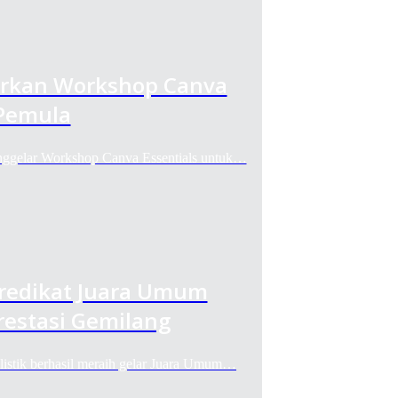
irkan Workshop Canva
 Pemula
lar Workshop Canva Essentials untuk…
Predikat Juara Umum
restasi Gemilang
ik berhasil meraih gelar Juara Umum…