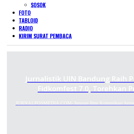
SOSOK
FOTO
TABLOID
RADIO
KIRIM SURAT PEMBACA
Jurnalistik UIN Bandung Raih 
Fidkomfest 7.0, Torehkan P
JURNALPOSMEDIA.COM- Jurusan Ilmu Komunikasi Jurnalist