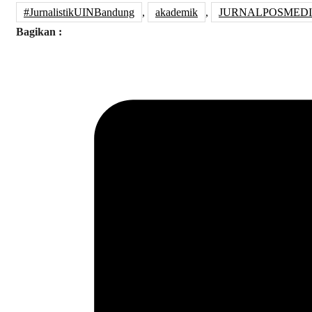
#JurnalistikUINBandung
,
akademik
,
JURNALPOSMED
Bagikan :