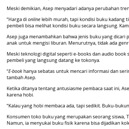
Meski
demikian
,
Asep
menyadari
adanya
perubahan
tre
“
Harga
di
online
lebih
murah
,
tapi
kondisi
buku
kadang
t
pembeli
bisa
melihat
kondisi
buku
secara
langsung
. Kam
Asep
juga
menambahkan
bahwa
jenis
buku
yang
dicari
anak
untuk
mengisi
liburan
.
Menurutnya
,
tidak
ada
genr
Meski
teknologi
digital
seperti
e-books
d
an
audio book
pembeli
yang
langsung
datang
ke
tokonya
.
“
E-book
hanya
sebatas
untuk
mencari
informasi
dan
seri
tambah
Asep
.
Ketika
ditanya
tentang
antusiasme
pembaca
saat
ini
,
As
karena
hobi
.
“
Kalau
yang
hobi
membaca
ada
,
tapi
sedikit
.
Buku-bukun
Konsumen
toko
buku
yang
merupakan
seorang
siswa
,
T
Namun
,
ia
menyukai
buku
fisik
karena
bisa
dijadikan
kol