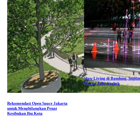
Slow Living di Bandung, Impia
Warga Jabodetabek
Rekomendasi Open Space Jakarta
untuk Menghilangkan Penat
Kesibukan Ibu Kota