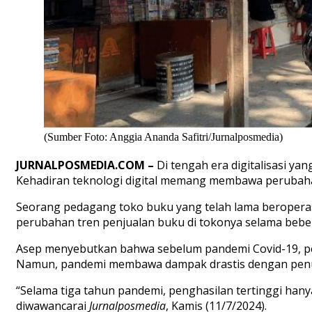
(Sumber Foto: Anggia Ananda Safitri/Jurnalposmedia)
JURNALPOSMEDIA.COM
–
Di
tengah
era
digitalisasi
yan
Kehadiran
teknologi
digital
memang
m
embawa
perubah
Seorang
pedagang
toko
buk
u
yang
telah
lama
beropera
perubahan
tren
penjualan
buku
di
tokonya
selama
bebe
Asep
menyebutkan
bahwa
sebelum
pandemi
Covid
-19,
p
Namun
,
pandemi
membawa
dampak
drastis
dengan
pen
“
Selama
tiga
tahun
pandemi
,
penghasilan
tertinggi
hany
diwawancarai
Jurnalposmedia
,
Kamis
(11/7/2024).