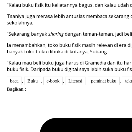
“
Kalau
buku
fisik
itu
keliatannya
bagus
,
dan
kalau
udah
Tsaniya
juga
merasa
lebih
antusias
membaca
sekarang
sekolahnya
.
“
Sekarang
banyak
sharing
dengan
teman-teman
,
jadi
bel
Ia
menambahkan
,
toko
buku
fisik
masih
relevan
di era di
banyak
toko
buku
dibuka
di
kotanya
,
Subang
.
“
Kalau
mau
beli
buku
juga
harus
di
Gramedia
dan
itu
ha
buku
fisik
.
D
aripada
buku
digital
saya
lebih
suka
buku
fi
baca
,
Buku
,
e-book
,
Literasi
,
peminat buku
,
tek
Bagikan :