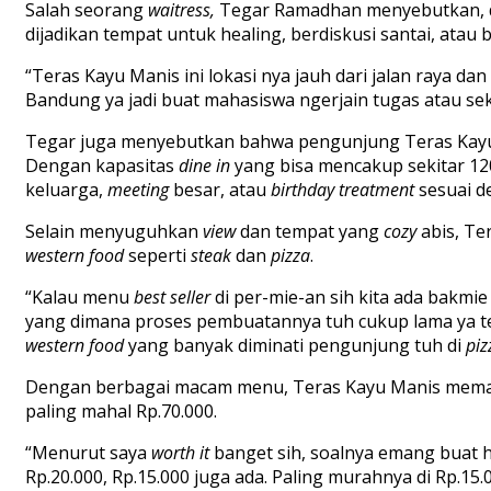
Salah seorang
waitress,
Tegar Ramadhan menyebutkan, di
dijadikan tempat untuk healing, berdiskusi santai, atau
“Teras Kayu Manis ini lokasi nya jauh dari jalan raya da
Bandung ya jadi buat mahasiswa ngerjain tugas atau seka
Tegar juga menyebutkan bahwa pengunjung Teras Kayu M
Dengan kapasitas
dine
in
yang bisa mencakup sekitar 120
keluarga,
meeting
besar, atau
birthday
treatment
sesuai d
Selain menyuguhkan
view
dan tempat yang
cozy
abis, Te
western
food
seperti
steak
dan
pizza
.
“Kalau menu
best
seller
di per-mie-an sih kita ada bakmie
yang dimana proses pembuatannya tuh cukup lama ya teh 
western
food
yang banyak diminati pengunjung tuh di
piz
Dengan berbagai macam menu, Teras Kayu Manis mema
paling mahal Rp.70.000.
“Menurut saya
worth
it
banget sih, soalnya emang buat 
Rp.20.000, Rp.15.000 juga ada. Paling murahnya di Rp.15.