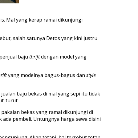
is
. Mal yang
kerap
ramai
d
ikunjungi
sebut
,
salah
satunya
Detos
yang
kini
justru
penjual
baju
thrift
dengan
model yang
rift
yang
modelnya
bagus-bagus
dan
style
rjualan
baju
bekas
di mal
yang
sepi
itu
tidak
ut-turut
.
o
pakaian
bekas
yang
ramai
dikunjungi
di
k
ada
pembeli
.
Untungnya
harga
sewa
disini
pengunjung
.
Akan
tetapi
,
hal
tersebut
tetap