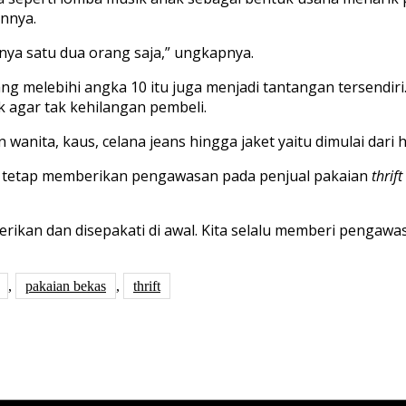
annya
.
nya
satu
dua
orang
saja
,”
ungkapnya
.
ang
melebihi
angka
10
itu
juga
menjadi
tantangan
tersendiri
k
agar
tak
kehilangan
pembeli
.
n
wanita
,
ka
us
,
celana
jeans
hingga
jaket
yaitu
dimulai
dari
tetap
memberikan
pengawasan
pada
penjual
pakaian
thrift
berikan
dan
disepakati
di
awal
. Kita
selalu
memberi
pengawa
,
pakaian bekas
,
thrift