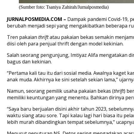
(Sumber foto: Tsaniya Zahirah/Jurnalposmedia)
JURNALPOSMEDIA.COM
–
D
ampak
pandemi
Covid-19,
p
berubah
menjadi
sepi
yang
mengakibatkan
beberapa
ru
Tren
pakaian
thrift
atau
pakaian
bekas
semakin
menjam
diisi
oleh
para
penjual
thrift d
engan
model
kekinian
.
Salah
seorang
pengunjung
,
Imtiyaz
Alifa
mengatakan
di
bagus
dan
kekinian
.
“
Pertama
kali tau
itu
dari
sosial
media.
Awalnya
kaget
ka
anak
muda
.
Akhirnya
ke sini
setelah
sekian
lama,”
ujarny
Namun
,
seorang
pemilik
usaha
pakaian
bekas
(
thrift
)
ber
memiliki
keuntungan
yang
menentu
.
Bahkan
dirinya
per
“
Saya
baru
berjualan
disini
akhir
tahun
2023,
sebelumn
w
aktu
siang
atau
sore.
Tapi
kalau
lagi
hari
biasa
itu
pel
lebih
murah
dibandingkan
tempat
sebelumnya
,”
ucapny
Menurut
penuturan
NS,
Detos
sering
mengadakan
acar