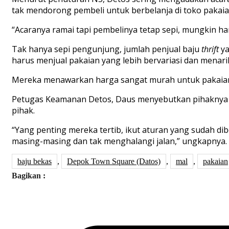
tak
mendorong
pembeli
untuk
berbelanja
di
toko
pakai
“
Acara
nya
ramai
tapi
pembelinya
tetap
sepi
,
mungkin
ha
Tak
hanya
sepi
pengunjung
,
jumlah
penjual
baju
thrift
y
harus
menjual
pakaian
yang
lebih
bervariasi
dan
menari
Mereka
menawarkan
harga
sangat
murah
untuk
pakaia
Petugas
Keamanan
Detos
,
Daus
menyebutkan
pihaknya
pihak
.
“Yang
penting
mereka
tertib
,
ikut
aturan
yang
sudah
di
masing-masing
dan
tak
menghalangi
jalan
,”
ungkapnya
.
baju bekas
,
Depok Town Square (Datos)
,
mal
,
pakaian
Bagikan :