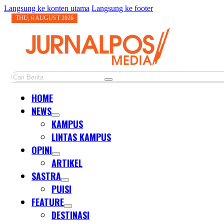
Langsung ke konten utama
Langsung ke footer
THU, 6 AUGUST 2026
Cari
HOME
NEWS
KAMPUS
LINTAS KAMPUS
OPINI
ARTIKEL
SASTRA
PUISI
FEATURE
DESTINASI