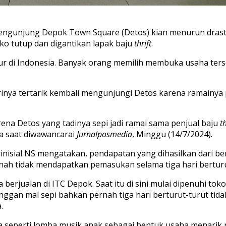
engunjung
Depok Town Square (
Detos
)
kian
menurun
drast
ko
tutup
dan
digantikan
lapak
baju
thrift
.
ur
di Indonesia.
Banyak
orang
memilih
membuka
usaha
ter
rinya
tertarik
kembali
mengunjungi
Detos
karena
ramainya
rena
Detos
yang
tadinya
sepi
jadi
ramai
sama
penjual
baju
th
a
saat
diwawancarai
Jurnalposmedia
,
M
inggu
(14/7/2024).
inisial
NS
mengatakan
,
pendapatan
yang
dihasilkan
dari
be
nah
tidak
mendapatkan
pemasukan
selama
tiga
hari
bertur
ya
berjualan
di ITC Depok.
Saat
itu
di
si
ni
mulai
dipenuhi
tok
anggan
mal
s
epi
bahkan
pernah
tiga
hari
berturut-turut
tida
a
.
a
seperti
lomba
musik
anak
sebagai
bentuk
usaha
menarik