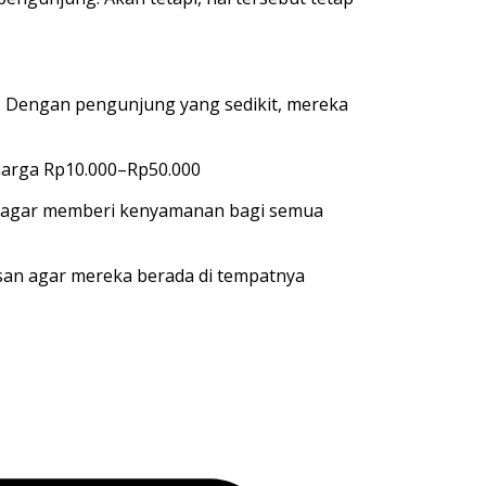
.
Dengan
pengunjung
yang
sedikit
,
mereka
harga
Rp10.000
–Rp50.000
agar
memberi
kenyamanan
bagi
semua
san
agar
mereka
berada
di
tempat
n
ya