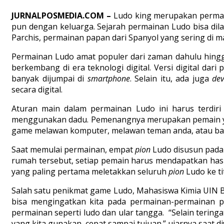
JURNALPOSMEDIA.COM –
Ludo king merupakan permain
pun dengan keluarga. Sejarah permainan Ludo bisa dilac
Parchis, permainan papan dari Spanyol yang sering di m
Permainan Ludo amat populer dari zaman dahulu hingga 
berkembang di era teknologi digital. Versi digital da
banyak dijumpai di
smartphone
. Selain itu, ada juga
dev
secara digital.
Aturan main dalam permainan Ludo ini harus terdi
menggunakan dadu. Pemenangnya merupakan pemain yang
game melawan komputer, melawan teman anda, atau bah
Saat memulai permainan, empat
pion
Ludo disusun pada
rumah tersebut, setiap pemain harus mendapatkan hasi
yang paling pertama meletakkan seluruh
pion
Ludo ke ti
Salah satu penikmat game Ludo, Mahasiswa Kimia UIN
bisa mengingatkan kita pada permainan-permainan p
permainan seperti ludo dan ular tangga. “Selain terin
yang kita gunakan cepat sampai tujuan.” ujarnya saat 