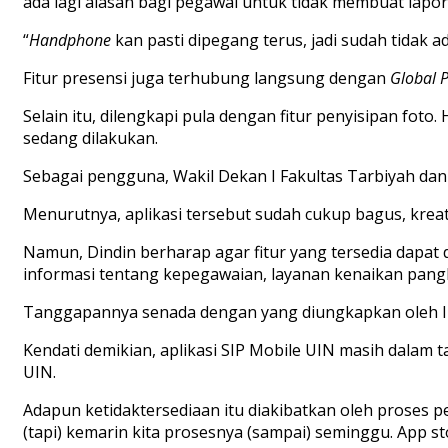
ada lagi alasan bagi pegawai untuk tidak membuat lapor
“
Handphone
kan pasti dipegang terus, jadi sudah tidak ad
Fitur presensi juga terhubung langsung dengan
Global 
Selain itu, dilengkapi pula dengan fitur penyisipan fo
sedang dilakukan.
Sebagai pengguna, Wakil Dekan I Fakultas Tarbiyah dan
Menurutnya, aplikasi tersebut sudah cukup bagus, kreat
Namun, Dindin berharap agar fitur yang tersedia dapat d
informasi tentang kepegawaian, layanan kenaikan pangk
Tanggapannya senada dengan yang diungkapkan oleh Ima
Kendati demikian, aplikasi SIP Mobile UIN masih dalam
UIN.
Adapun ketidaktersediaan itu diakibatkan oleh proses 
(tapi) kemarin kita prosesnya (sampai) seminggu. App s