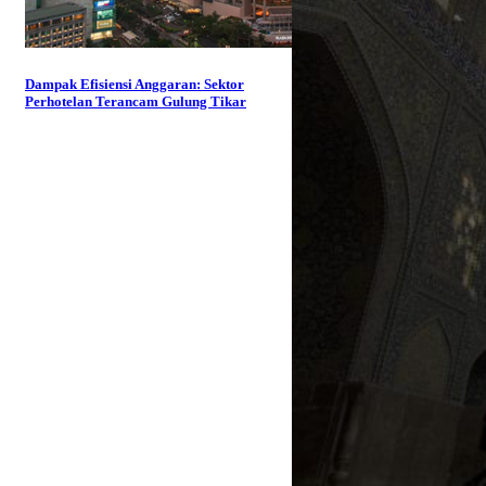
Dampak Efisiensi Anggaran: Sektor
Perhotelan Terancam Gulung Tikar