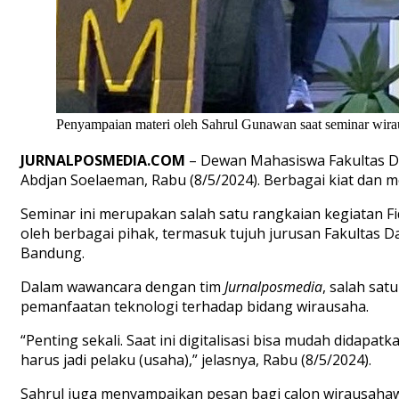
Penyampaian materi oleh Sahrul Gunawan saat seminar wira
JURNALPOSMEDIA.COM
–
Dewan Mahasiswa Fakultas 
Abdjan Soelaeman, Rabu (8/5/2024).
Berbagai kiat dan m
Seminar ini merupakan salah satu
rangkaian kegiatan Fi
oleh berbagai pihak, termasuk tujuh jurusan Fakultas
Bandung.
Dalam wawancara dengan tim
Jurnalposmedia
, salah sa
pemanfaatan teknologi terhadap
bidang wirausaha.
“
Penting sekali. Saat ini digitalisasi bisa mudah didapatk
harus jadi pelaku (usaha),” jelasnya, Rabu (8/5/2024).
Sahrul juga menyampaikan pesan bagi calon wirausaha