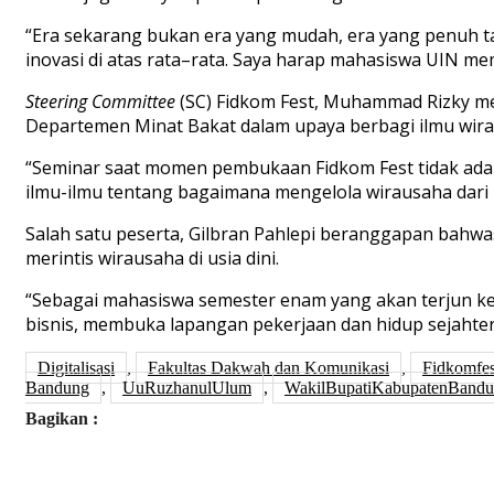
“Era sekarang bukan era yang mudah, era yang penuh t
inovasi di
atas rata
–
rata
. S
aya harap mahasiswa
UIN
mem
Steering Committee
(SC) Fidkom
F
est, Muhammad Rizky me
Departemen Minat Bakat
dalam upaya
berbagi ilmu wir
“
S
eminar s
a
at momen pembukaan Fidkom Fest tidak ada
ilmu-ilmu tentang bagaimana mengelola wirausaha dari 
Salah satu peserta, Gilbran Pahlepi
beranggapan bahwa
merintis wirausaha di
usia dini
.
“Sebagai
m
ahasiswa semester
enam
yang akan terjun k
bisnis, membuka lapangan pekerjaan dan hidup sejahte
Digitalisasi
,
Fakultas Dakwah dan Komunikasi
,
Fidkomfes
Bandung
,
UuRuzhanulUlum
,
WakilBupatiKabupatenBand
Bagikan :