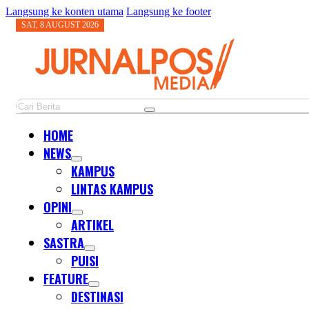
Langsung ke konten utama
Langsung ke footer
SAT, 8 AUGUST 2026
Cari
HOME
NEWS
KAMPUS
LINTAS KAMPUS
OPINI
ARTIKEL
SASTRA
PUISI
FEATURE
DESTINASI