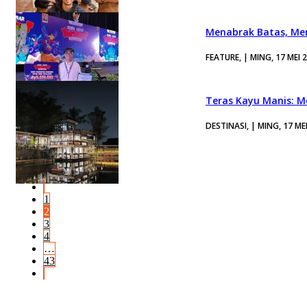
Menabrak Batas, Men
FEATURE, | MING, 17 MEI 
Teras Kayu Manis: M
DESTINASI, | MING, 17 ME
1
2
3
4
…
43