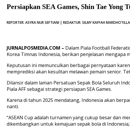
Persiapkan SEA Games, Shin Tae Yong 
REPORTER: ASYRA NUR SEFTIANI | REDAKTUR: SILMY KAFFAH MARDHOTILLAH
JURNALPOSMEDIA.COM –
Dalam
Piala
Football Federat
Korea
Timnas
Indonesia,
berikan
penjelasan
mengapa
m
Keputusan
ini
memunculkan
berbagai
pernyataan
kare
memprediksi
akan
kesulitan melawan
pemain
senior.
Te
Dilansir
dalam
laman
Persatuan
Sepak
Bola
Seluruh
Ind
Piala
AFF
sebagai
strategi persiapan
SEA Games.
Karena
di
tahun
2025
mendatang
, Indonesia
akan
berpar
nanti
.
“ASEAN Cup
adalah
turnamen
yang
cukup
besar
dan
men
dikembangkan
untuk kemajuan
sepak
bola di Indonesia