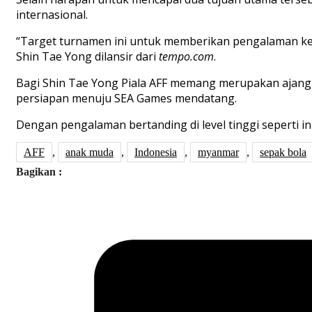
internasional
.
“Target
turnamen
ini
untuk
memberikan
pengalaman
ke
Shin Tae Yong dilansir dari
tempo.com
.
Bagi
Shin Tae Yong
Piala
AFF
memang
merupakan
ajang
persiapan
menuju
SEA Games
mendatang
.
Dengan
pengalaman
bertanding
di level
tinggi
seperti
in
AFF
,
anak muda
,
Indonesia
,
myanmar
,
sepak bola
Bagikan :