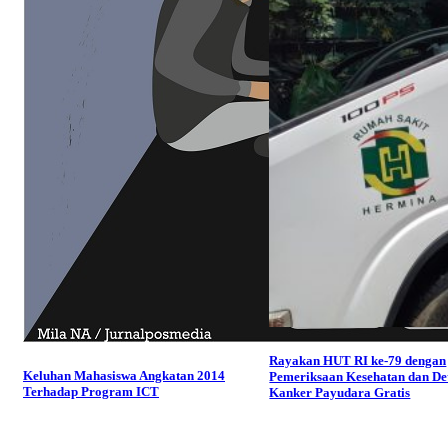
Rayakan HUT RI ke-79 dengan
Keluhan Mahasiswa Angkatan 2014
Pemeriksaan Kesehatan dan De
Terhadap Program ICT
Kanker Payudara Gratis