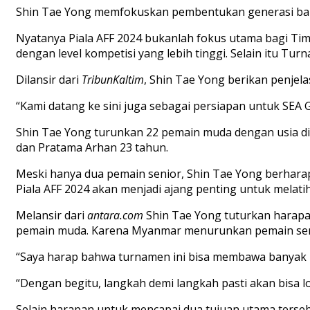
Shin Tae Yong
memfokuskan
pembentukan
generasi
ba
Nyatanya
Piala
AFF 2024
bukanlah
fokus
utama
bagi
Tim
dengan
level
kompetisi
yang
lebih
tinggi
.
Selain
itu
Turn
Dilansir
dari
TribunKaltim
,
Shin Tae Yong berikan penjel
“Kami
datang
ke
sini
juga
sebagai
persiapan
untuk
SEA 
Shin Tae Yong
turunkan
22
pemain
muda
dengan
usia
d
dan
Pratama
Arhan
23
tahun
.
Meski
hanya
dua
pemain
senior, Shin Tae Yong berhar
Piala
AFF 2024 akan menjadi
ajang
penting
untuk
melati
Melansir
dari
antara.com
Shin Tae Yong
tuturkan
harap
pemain
muda
.
Karena
Myanmar
menurunkan
pemain
sen
“
Saya
harap
bahwa
turnamen
ini
bisa
membawa
banyak
“
Dengan
begitu
,
langkah
demi
langkah
pasti
akan
bisa
l
Selain
harapan
untuk
mencapai
dua
tujuan
utama
terse