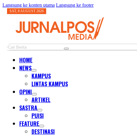
Langsung ke konten utama
Langsung ke footer
SAT, 8 AUGUST 2026
Cari
HOME
NEWS
KAMPUS
LINTAS KAMPUS
OPINI
ARTIKEL
SASTRA
PUISI
FEATURE
DESTINASI