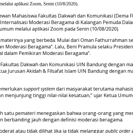
alui aplikasi Zoom, Senin (10/8/2020).
wan Mahasiswa Fakultas Dakwah dan Komunikasi (Dema 
 “Internalisasi Moderasi Beragama di Kalangan Pemuda Da
 umum melalui aplikasi Zoom pada Senin (10/08/2020).
materinya yang berbeda. Mulai dari Oman Fathurrahman sel
an Moderasi Beragama”. Lalu, Beni Pramula selaku Preside
l dalam Pemikiran Moderasi Beragama”.
ri Fakultas Dakwah dan Komunikasi UIN Bandung dengan m
ua Jurusan Akidah & Filsafat Islam UIN Bandung dengan m
memerlukan
support system
dari masyarakat terutama mahasisw
an menjunjung tinggi nilai-nilai kesatuan,” ujar Ketua Umum
alah satu pemateri menegaskan bahwa orang-orang yang 
n berbanding jauh dengan definisi moderasi beragama.
erat atau tidak dilihat jika ia tidak melanggar
public order
a