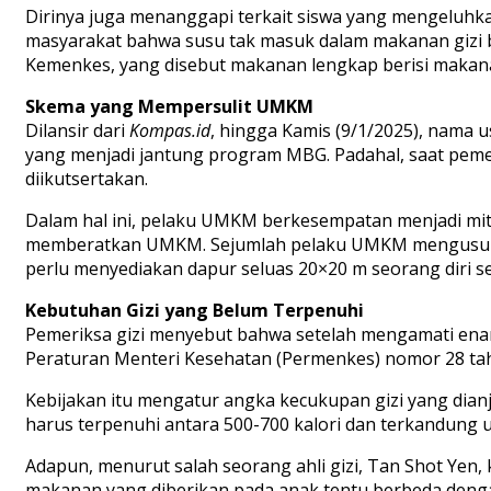
Dirinya juga menanggapi terkait siswa yang mengeluhkan 
masyarakat bahwa susu tak masuk dalam makanan giz
Kemenkes, yang disebut makanan lengkap berisi makan
Skema yang Mempersulit UMKM
Dilansir dari
Kompas.id
, hingga Kamis (9/1/2025), nama
yang menjadi jantung program MBG. Padahal, saat peme
diikutsertakan.
Dalam hal ini, pelaku UMKM berkesempatan menjadi mi
memberatkan UMKM. Sejumlah pelaku UMKM mengusulkan 
perlu menyediakan dapur seluas 20×20 m seorang diri s
Kebutuhan Gizi yang Belum Terpenuhi
Pemeriksa gizi menyebut bahwa setelah mengamati ena
Peraturan Menteri Kesehatan (Permenkes) nomor 28 ta
Kebijakan itu mengatur angka kecukupan gizi yang dianj
harus terpenuhi antara 500-700 kalori dan terkandung u
Adapun, menurut salah seorang ahli gizi, Tan Shot Yen,
makanan yang diberikan pada anak tentu berbeda denga