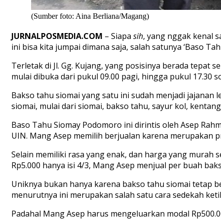
(Sumber foto: Aina Berliana/Magang)
JURNALPOSMEDIA.COM
– Siapa
sih
, yang nggak kenal s
ini bisa kita jumpai dimana saja, salah satunya ‘Baso 
Terletak di Jl. Gg. Kujang, yang posisinya berada tep
mulai dibuka dari pukul 09.00 pagi, hingga pukul 17.30 s
Bakso tahu siomai yang satu ini sudah menjadi jajanan l
siomai, mulai dari siomai, bakso tahu, sayur kol, kentan
Baso Tahu Siomay Podomoro ini dirintis oleh Asep Rahma
UIN. Mang Asep memilih berjualan karena merupakan pr
Selain memiliki rasa yang enak, dan harga yang murah 
Rp5.000 hanya isi 4/3, Mang Asep menjual per buah baks
Uniknya bukan hanya karena bakso tahu siomai tetap be
menurutnya ini merupakan salah satu cara sedekah ketik
Padahal Mang Asep harus mengeluarkan modal Rp500.00