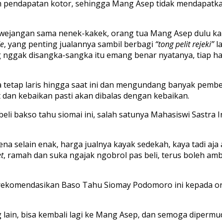
m pendapatan kotor, sehingga Mang Asep tidak mendapatkan
 wejangan sama nenek-kakek, orang tua Mang Asep dulu kala
e
, yang penting jualannya sambil berbagi
“tong pelit rejeki”
l
 nggak disangka-sangka itu emang benar nyatanya, tiap har
etap laris hingga saat ini dan mengundang banyak pembel
 dan kebaikan pasti akan dibalas dengan kebaikan.
i bakso tahu siomai ini, salah satunya Mahasiswi Sastra I
karena selain enak, harga jualnya kayak sedekah, kaya tadi a
t
, ramah dan suka ngajak ngobrol pas beli, terus boleh amb
erekomendasikan Baso Tahu Siomay Podomoro ini kepada ora
ain, bisa kembali lagi ke Mang Asep, dan semoga dipermud