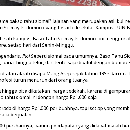
ama bakso tahu siomai? Jajanan yang merupakan asli kuline
Tahu Siomay Podomoro’ yang berada di sekitar Kampus I UIN 
at sebelah kampus, Baso Tahu Siomay Podomoro ini menggun
ore, setiap hari dari Senin-Minggu.
egendaris,
lho!
Seperti siomai pada umumnya, Baso Tahu Sio
g, paria, hingga telur, dan tentu saja dibalut dengan bumbu
t atau akrab disapa Mang Asep sejak tahun 1993 dari era I
ofesi turun menurun dari orang tuanya.
sehingga bisa dikatakan harga sedekah, karena di gempur
o tahu siomai ini dengan harga Rp1.000 saja.
rada di harga Rp1.000 per buahnya, tapi setiap yang membe
a ia berjualan.
0 per-harinya, namun pendapatan yang didapat malah ber