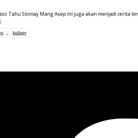
 Baso Tahu Siomay Mang Asep ini juga akan menjadi cerita t
.
ro
,
kuliner