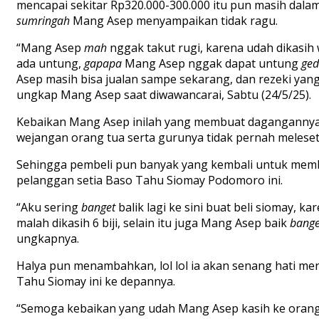
mencapai sekitar Rp320.000-300.000 itu pun masih dala
sumringah
Mang Asep menyampaikan tidak ragu.
“Mang Asep
mah
nggak takut rugi, karena udah dikasih
ada untung,
gapapa
Mang Asep nggak dapat untung
ged
Asep masih bisa jualan sampe sekarang, dan rezeki yang
ungkap Mang Asep saat diwawancarai, Sabtu (24/5/25).
Kebaikan Mang Asep inilah yang membuat dagangannya t
wejangan orang tua serta gurunya tidak pernah meleset
Sehingga pembeli pun banyak yang kembali untuk membel
pelanggan setia Baso Tahu Siomay Podomoro ini.
“Aku sering
banget
balik lagi ke sini buat beli siomay, 
malah dikasih 6 biji, selain itu juga Mang Asep baik
bange
ungkapnya.
Halya pun menambahkan, lol lol ia akan senang hati m
Tahu Siomay ini ke depannya.
“Semoga kebaikan yang udah Mang Asep kasih ke orang l