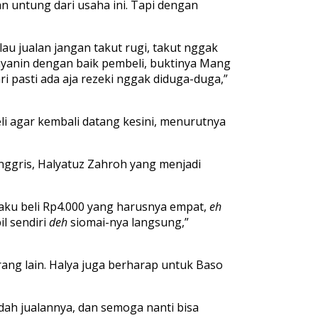
 untung dari usaha ini. Tapi dengan
u jualan jangan takut rugi, takut nggak
ayanin dengan baik pembeli, buktinya Mang
i pasti ada aja rezeki nggak diduga-duga,”
i agar kembali datang kesini, menurutnya
nggris, Halyatuz Zahroh yang menjadi
ja aku beli Rp4.000 yang harusnya empat,
eh
il sendiri
deh
siomai-nya langsung,”
ng lain. Halya juga berharap untuk Baso
ah jualannya, dan semoga nanti bisa