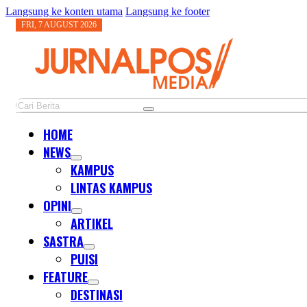
Langsung ke konten utama
Langsung ke footer
FRI, 7 AUGUST 2026
Cari
HOME
NEWS
KAMPUS
LINTAS KAMPUS
OPINI
ARTIKEL
SASTRA
PUISI
FEATURE
DESTINASI