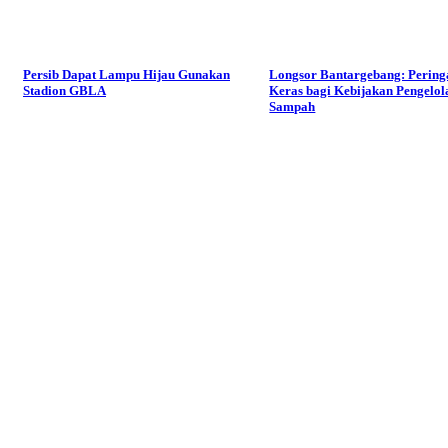
Persib Dapat Lampu Hijau Gunakan
Longsor Bantargebang: Pering
Stadion GBLA
Keras bagi Kebijakan Pengelol
Sampah