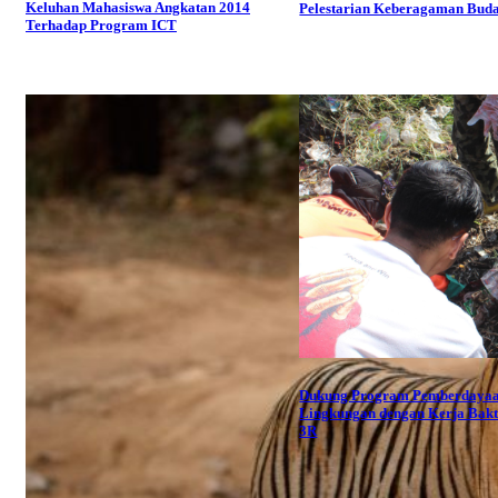
Keluhan Mahasiswa Angkatan 2014
Pelestarian Keberagaman Bud
Terhadap Program ICT
Dukung Program Pemberdaya
Lingkungan dengan Kerja Bakt
3R