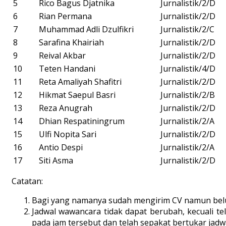
5
Rico Bagus Djatnika
Jurnalistik/2/D
6
Rian Permana
Jurnalistik/2/D
7
Muhammad Adli Dzulfikri
Jurnalistik/2/C
8
Sarafina Khairiah
Jurnalistik/2/D
9
Reival Akbar
Jurnalistik/2/D
10
Teten Handani
Jurnalistik/4/D
11
Reta Amaliyah Shafitri
Jurnalistik/2/D
12
Hikmat Saepul Basri
Jurnalistik/2/B
13
Reza Anugrah
Jurnalistik/2/D
14
Dhian Respatiningrum
Jurnalistik/2/A
15
Ulfi Nopita Sari
Jurnalistik/2/D
16
Antio Despi
Jurnalistik/2/A
17
Siti Asma
Jurnalistik/2/D
Catatan:
Bagi yang namanya sudah mengirim CV namun belu
Jadwal wawancara tidak dapat berubah, kecuali t
pada jam tersebut dan telah sepakat bertukar jad