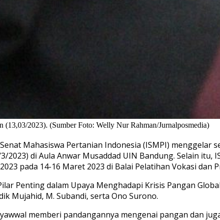
 (13,03/2023). (Sumber Foto: Welly Nur Rahman/Jurnalposmedia)
 Senat Mahasiswa Pertanian Indonesia (ISMPI) menggelar se
/3/2023) di Aula Anwar Musaddad UIN Bandung. Selain itu,
23 pada 14-16 Maret 2023 di Balai Pelatihan Vokasi dan P
r Penting dalam Upaya Menghadapi Krisis Pangan Global”, 
dik Mujahid, M. Subandi, serta Ono Surono.
yawwal memberi pandangannya mengenai pangan dan juga p