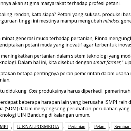
nnya akan stigma masyarakat terhadap profesi petani.
paling rendah, kata siapa? Petani yang sukses, produksi bes
 perguruan tinggi ini mestinya mampu mengubah
mindset
gene
a minat generasi muda terhadap pertanian, Rinna mengungk
nciptakan petani muda yang inovatif agar terbentuk inovas
meningkatkan pertanian dalam sistem teknologi yang mode
nologi. Dalam hal ini, kita disebut dengan
smart farmer
,” uj
gatakan betapa pentingnya peran pemerintah dalam usah
nian.
itu didukung.
Cost
produksinya harus diperkecil, pemerintah 
, terdapat beberapa harapan lain yang berusaha ISMPI rai
(SDM) dalam menyongsong perubahan-perubahan yang terjad
knologi UIN Bandung di kalangan umum.
SMPI
,
JURNALPOSMEDIA
,
Pertanian
,
Petani
,
Seminar 