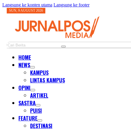
Langsung ke konten utama
Langsung ke footer
SUN, 9 AUGUST 2026
Cari
HOME
NEWS
KAMPUS
LINTAS KAMPUS
OPINI
ARTIKEL
SASTRA
PUISI
FEATURE
DESTINASI