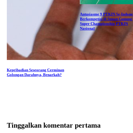
Antusiasme 9 PTKIN Se-Indone
Berkompetisi di Sunan Gunung 
Super Championship PTKIN
Nasional
Kepribadian Seseorang Cerminan
Golongan Darahnya, Benarkah?
Tinggalkan komentar pertama