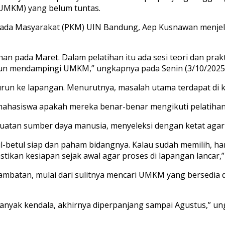
 (UMKM) yang belum tuntas.
pada Masyarakat (PKM) UIN Bandung, Aep Kusnawan menjel
tihan pada Maret. Dalam pelatihan itu ada sesi teori dan prakt
run mendampingi UMKM,” ungkapnya pada Senin (3/10/2025)
run ke lapangan. Menurutnya, masalah utama terdapat di k
mahasiswa apakah mereka benar-benar mengikuti pelatihan 
tan sumber daya manusia, menyeleksi dengan ketat agar KK
betul siap dan paham bidangnya. Kalau sudah memilih, haru
stikan kesiapan sejak awal agar proses di lapangan lancar,”
ambatan, mulai dari sulitnya mencari UMKM yang bersedia d
a banyak kendala, akhirnya diperpanjang sampai Agustus,” u