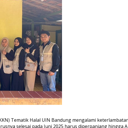
KKN) Tematik Halal UIN Bandung mengalami keterlambatan p
snya selesai pada Juni 2025 harus diperpanjang hingga A