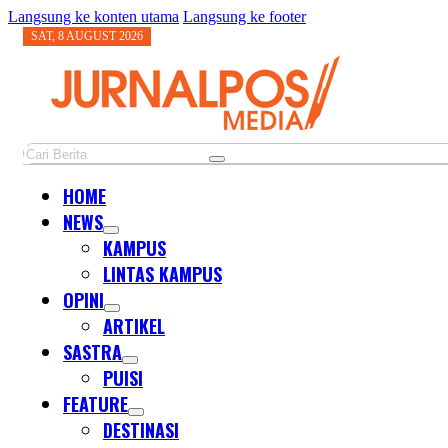
Langsung ke konten utama
Langsung ke footer
SAT, 8 AUGUST 2026
Cari
HOME
NEWS
KAMPUS
LINTAS KAMPUS
OPINI
ARTIKEL
SASTRA
PUISI
FEATURE
DESTINASI