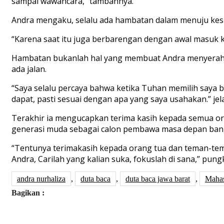
sampai wawancara,” tambahnya.
Andra mengaku, selalu ada hambatan dalam menuju kesu
“Karena saat itu juga berbarengan dengan awal masuk kul
Hambatan bukanlah hal yang membuat Andra menyerah dan
ada jalan.
“Saya selalu percaya bahwa ketika Tuhan memilih saya be
dapat, pasti sesuai dengan apa yang saya usahakan.” jel
Terakhir ia mengucapkan terima kasih kepada semua o
generasi muda sebagai calon pembawa masa depan ban
“Tentunya terimakasih kepada orang tua dan teman-tem
Andra, Carilah yang kalian suka, fokuslah di sana,” pung
andra nurhaliza
,
duta baca
,
duta baca jawa barat
,
Mahas
Bagikan :