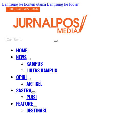
Langsung ke konten utama
Langsung ke footer
THU, 6 AUGUST 2026
Cari
HOME
NEWS
KAMPUS
LINTAS KAMPUS
OPINI
ARTIKEL
SASTRA
PUISI
FEATURE
DESTINASI