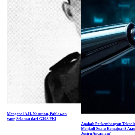
Mengenal A.H. Nasution, Pahlawan
yang Selamat dari G30S PKI
Apakah Perkembangan Teknol
Menjadi Suatu Kemajuan? Ata
Justru Ancaman?