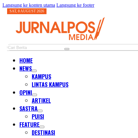
Langsung ke konten utama
Langsung ke footer
SAT, 8 AUGUST 2026
Cari
HOME
NEWS
KAMPUS
LINTAS KAMPUS
OPINI
ARTIKEL
SASTRA
PUISI
FEATURE
DESTINASI