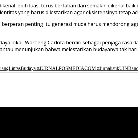
ikenal lebih luas, terus bertahan dan semakin dikenal baik
ntitas yang harus dilestarikan agar eksistensinya tetap ad
ng berperan penting itu generasi muda harus mendorong aga
aya lokal, Waroeng Carlota berdiri sebagai penjaga rasa da
antau menunjukan bahwa melestarikan budayanya tak har
 #RuangLintasBudaya #JURNALPOSMEDIACOM #JurnalistikUINBan