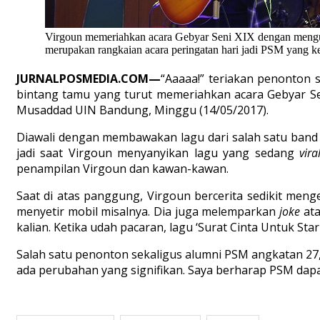
Virgoun memeriahkan acara Gebyar Seni XIX dengan mengus
merupakan rangkaian acara peringatan hari jadi PSM yang k
JURNALPOSMEDIA.COM—
“Aaaaa!” teriakan penonton 
bintang tamu yang turut memeriahkan acara Gebyar Se
Musaddad UIN Bandung, Minggu (14/05/2017).
Diawali dengan membawakan lagu dari salah satu band p
jadi saat Virgoun menyanyikan lagu yang sedang
vir
penampilan Virgoun dan kawan-kawan.
Saat di atas panggung, Virgoun bercerita sedikit meng
menyetir mobil misalnya. Dia juga melemparkan
joke
at
kalian. Ketika udah pacaran, lagu ‘Surat Cinta Untuk Sta
Salah satu penonton sekaligus alumni PSM angkatan 27,
ada perubahan yang signifikan. Saya berharap PSM dap