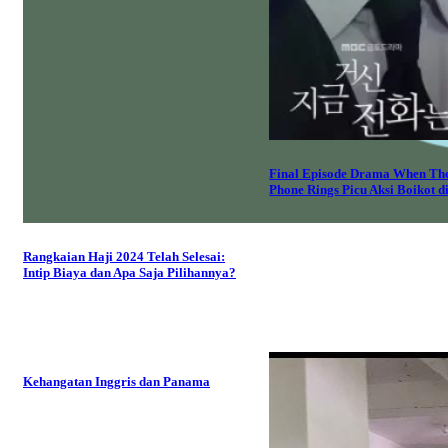
Final Episode Drama When Th
Phone Rings Picu Aksi Boikot d
Rangkaian Haji 2024 Telah Selesai:
Intip Biaya dan Apa Saja Pilihannya?
Kehangatan Inggris dan Panama