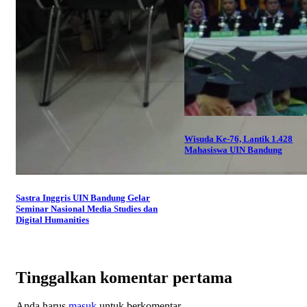
Wisuda Ke-76, Lantik 1.428
Mahasiswa UIN Bandung
Sastra Inggris UIN Bandung Gelar
Seminar Nasional Media Studies dan
Digital Humanities
Tinggalkan komentar pertama
Anda harus
masuk
untuk berkomentar.