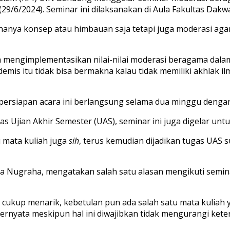
(29/6/2024)
.
Seminar
ini
dilaksanakan
di Aula
Fakultas
Dakw
hanya
konsep
atau
himbauan
saja
t
etapi
juga
moderasi agam
a
mengimplementasikan
nilai-nilai
moderasi
beragama
dal
demis
itu
tidak
bisa
bermakna
kalau
tidak
memiliki
akhlak
il
persiapan
acara
ini
berlangsung
selama
dua
minggu
denga
as
Ujian
Akhir
Semester (UAS),
seminar
ini
juga
digelar
untu
i
mata
kuliah
juga
sih
,
terus
kemudian
dijadikan
tugas
UAS
s
ra
Nugraha
,
mengatakan
salah
satu
alasan
mengikuti
semin
cukup
menarik
,
kebetulan
pun
ada
salah
satu
mata
kuliah
ternyata
meskipun
hal
ini
diwajibkan
tidak
mengurangi
kete