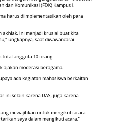
ah
dan
Komunikas
i
(
FDK
)
Kampus
I
.
a harus diimplementasikan oleh para
am
akhlak
.
Ini
menjadi
krusial
buat
kita
mu
,
”
ungkapnya
,
saat
diwawancarai
n
total
anggota
10 orang.
k
ajakan
moderasi
beragama
.
upaya
ada
kegiatan
mahasiswa
berkaitan
ar
ini
selain
karena
UAS,
juga
karena
yang
mewajibkan
untuk
mengikuti
acara
rtarikan
saya
dalam
mengikuti
acara,”