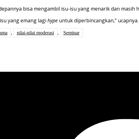
depannya
bisa
mengambil
isu-isu
yang
menarik
dan
masih
h
isu
yang
emang
lagi
hype
untuk
diperbincangkan
,”
ucapnya
.
gama
,
nilai-nilai moderasi
,
Seminar