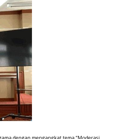
gama
dengan
mengangkat
tema
“
Moderasi