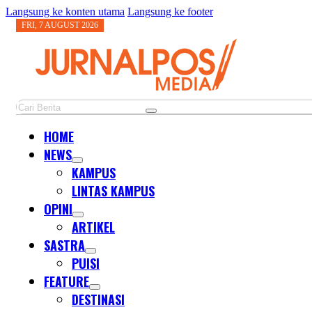
Langsung ke konten utama
Langsung ke footer
FRI, 7 AUGUST 2026
Cari
HOME
NEWS
KAMPUS
LINTAS KAMPUS
OPINI
ARTIKEL
SASTRA
PUISI
FEATURE
DESTINASI