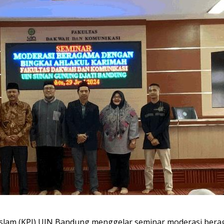
sla
m (KPI)
UIN Bandung
menggelar
seminar
moderasi
bera