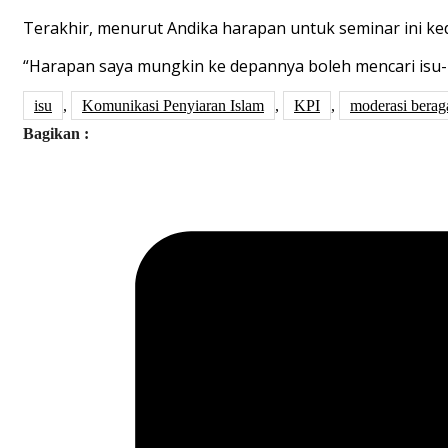
Terakhir
,
menurut
Andika
harapan
untuk
seminar
ini
ke
“
Harapan
saya
mungkin
ke
depannya
boleh
mencari
isu-
isu
,
Komunikasi Penyiaran Islam
,
KPI
,
moderasi bera
Bagikan :