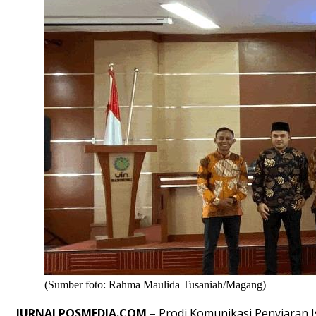
(Sumber foto: Rahma Maulida Tusaniah/Magang)
JURNALPOSMEDIA.COM –
Prodi
Komunikasi
Penyiaran
I