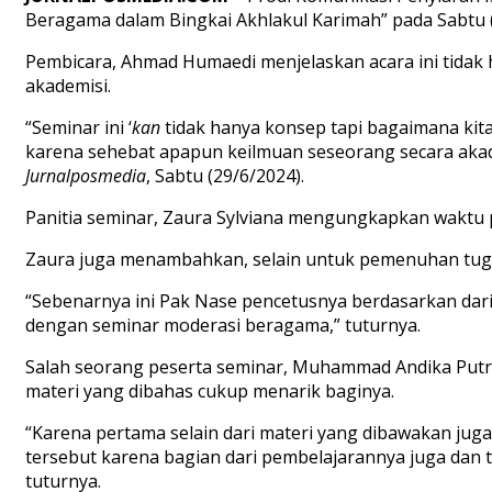
Beragama
dalam
Bingkai
Akhlakul
Karimah” pada Sabtu 
Pembicara
,
Ahmad
Humaedi
menjelaskan
acara
ini
t
idak
akademisi.
“Seminar
ini
‘
kan
tidak
hanya
konsep
tapi
bagaimana
kit
karena
sehebat
apapun
keilmuan
seseorang
secara
aka
Jurnalposmedia
,
S
abtu
(29/6/2024).
Panitia
seminar,
Zaura
Sylviana
mengungkapkan
waktu
Zaura
juga
menambahkan
,
selain
untuk
pemenuhan
tug
“
Sebenarnya
ini
Pak
Nase
pencetusnya
berdasarkan
dar
dengan
seminar
moderasi
beragama
,
”
tuturnya
.
Salah
seorang
p
eserta
seminar
,
Muhammad
Andika
Put
materi
yang
dibahas
cukup
menarik
baginya
.
“
Karena
pertama
selain
dari
materi
yang
dibawakan
juga
tersebut
karena
bagian
dari
pembelajarannya
juga
dan
tuturnya
.