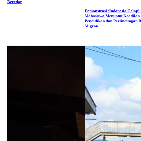
Beredar
Demonstrasi ‘Indonesia Gelap’:
Mahasiswa Menuntut Keadilan
Pendidikan dan Perlindungan 
Migran