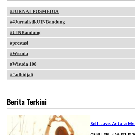
JURNALPOSMEDIA
#JurnalistikUINBandung
UINBandung
prestasi
Wisuda
Wisuda 108
#adhidjati
Berita Terkini
Self-Love: Antara Me
OPINI | SEL, 4 AGUSTUS 2