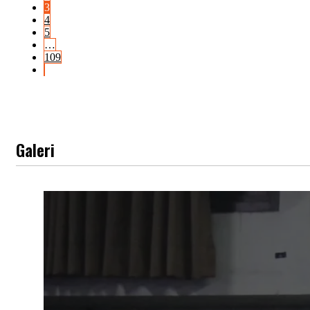
3
4
5
…
109
Galeri