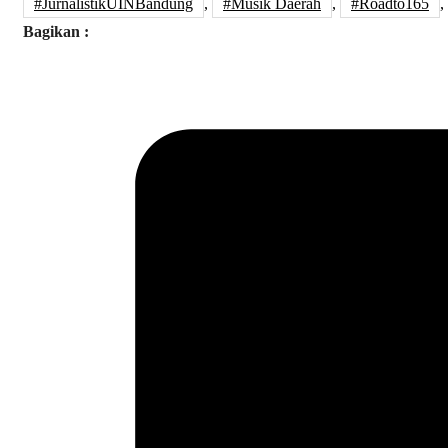
#JurnalistikUINBandung
,
#Musik Daerah
,
#Roadto165
,
Bagikan :