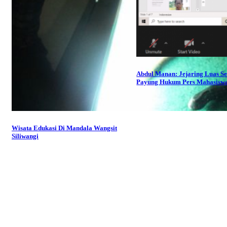
Abdul Manan: Jejaring Luas S
Payung Hukum Pers Mahasisw
Wisata Edukasi Di Mandala Wangsit
Siliwangi