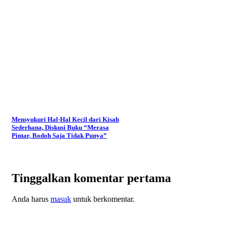
Mensyukuri Hal-Hal Kecil dari Kisah
Sederhana, Diskusi Buku “Merasa
Pintar, Bodoh Saja Tidak Punya”
Tinggalkan komentar pertama
Anda harus
masuk
untuk berkomentar.