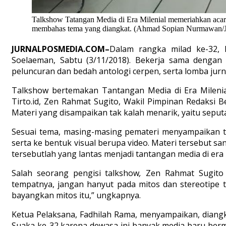
Talkshow Tatangan Media di Era Milenial memeriahkan acara
membahas tema yang diangkat. (Ahmad Sopian Nurmawan/J
JURNALPOSMEDIA.COM–
Dalam rangka milad ke-32,
Soelaeman, Sabtu (3/11/2018). Bekerja sama dengan
peluncuran dan bedah antologi cerpen, serta lomba jurnal
Talkshow bertemakan Tantangan Media di Era Milenial 
Tirto.id, Zen Rahmat Sugito, Wakil Pimpinan Redaksi Be
Materi yang disampaikan tak kalah menarik, yaitu sepu
Sesuai tema, masing-masing pemateri menyampaikan ter
serta ke bentuk visual berupa video. Materi tersebut s
tersebutlah yang lantas menjadi tantangan media di era m
Salah seorang pengisi talkshow
,
Zen Rahmat Sugito 
tempatnya, jangan hanyut pada mitos dan stereotipe te
bayangkan mitos itu,” ungkapnya.
Ketua Pelaksana, Fadhilah Rama, menyampaikan, diangk
Suaka ke-32 karena dewasa ini banyak media baru berm