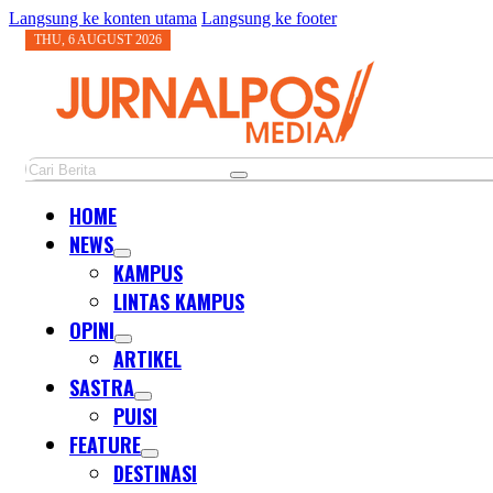
Langsung ke konten utama
Langsung ke footer
THU, 6 AUGUST 2026
Cari
HOME
NEWS
KAMPUS
LINTAS KAMPUS
OPINI
ARTIKEL
SASTRA
PUISI
FEATURE
DESTINASI