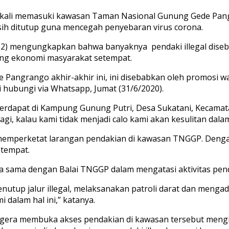
p kali memasuki kawasan Taman Nasional Gunung Gede Pang
asih ditutup guna mencegah penyebaran virus corona.
52) mengungkapkan bahwa banyaknya pendaki illegal diseb
ang ekonomi masyarakat setempat.
e Pangrango akhir-akhir ini, ini disebabkan oleh promosi 
 hubungi via Whatsapp, Jumat (31/6/2020).
 terdapat di Kampung Gunung Putri, Desa Sukatani, Kecamat
, kalau kami tidak menjadi calo kami akan kesulitan dalam 
memperketat larangan pendakian di kawasan TNGGP. Dengan 
etempat.
 sama dengan Balai TNGGP dalam mengatasi aktivitas penda
up jalur illegal, melaksanakan patroli darat dan mengada
dalam hal ini,” katanya.
segera membuka akses pendakian di kawasan tersebut men