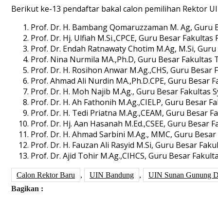
Berikut ke-13 pendaftar bakal calon pemilihan Rektor 
Prof. Dr. H. Bambang Qomaruzzaman M. Ag, Guru Be
Prof. Dr. Hj. Ulfiah M.Si.,CPCE, Guru Besar Fakultas P
Prof. Dr. Endah Ratnawaty Chotim M.Ag, M.Si, Guru Be
Prof. Nina Nurmila MA.,Ph.D, Guru Besar Fakultas 
Prof. Dr. H. Rosihon Anwar M.Ag.,CHS, Guru Besar F
Prof. Ahmad Ali Nurdin MA.,Ph.D.CPE, Guru Besar Faku
Prof. Dr. H. Moh Najib M.Ag., Guru Besar Fakultas 
Prof. Dr. H. Ah Fathonih M.Ag.,CIELP, Guru Besar F
Prof. Dr. H. Tedi Priatna M.Ag.,CEAM, Guru Besar F
Prof. Dr. Hj. Aan Hasanah M.Ed.,CSEE, Guru Besar 
Prof. Dr. H. Ahmad Sarbini M.Ag., MMC, Guru Besa
Prof. Dr. H. Fauzan Ali Rasyid M.Si, Guru Besar Fak
Prof. Dr. Ajid Tohir M.Ag.,CIHCS, Guru Besar Fakul
Calon Rektor Baru
,
UIN Bandung
,
UIN Sunan Gunung D
Bagikan :