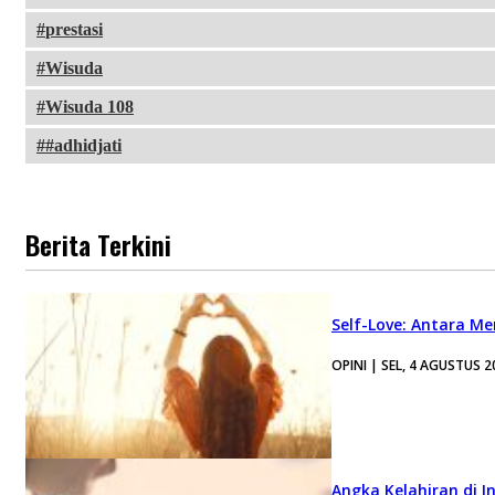
prestasi
Wisuda
Wisuda 108
#adhidjati
Berita Terkini
Self-Love: Antara Me
OPINI | SEL, 4 AGUSTUS 2
Angka Kelahiran di I