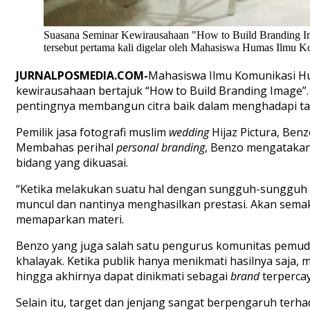
Suasana Seminar Kewirausahaan "How to Build Branding Im
tersebut pertama kali digelar oleh Mahasiswa Humas Ilmu 
JURNALPOSMEDIA.COM-
Mahasiswa Ilmu Komunikasi H
kewirausahaan bertajuk “How to Build Branding Image”
pentingnya membangun citra baik dalam menghadapi tant
Pemilik jasa fotografi muslim
wedding
Hijaz Pictura, Ben
Membahas perihal
personal
branding
, Benzo mengatakan 
bidang yang dikuasai.
“Ketika melakukan suatu hal dengan sungguh-sungguh d
muncul dan nantinya menghasilkan prestasi. Akan sem
memaparkan materi.
Benzo yang juga salah satu pengurus komunitas pemuda 
khalayak. Ketika publik hanya menikmati hasilnya saja, 
hingga akhirnya dapat dinikmati sebagai
brand
terpercay
Selain itu, target dan jenjang sangat berpengaruh terh