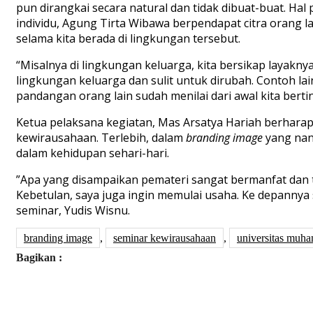
pun dirangkai secara natural dan tidak dibuat-buat. Ha
individu, Agung Tirta Wibawa berpendapat citra orang la
selama kita berada di lingkungan tersebut.
“Misalnya di lingkungan keluarga, kita bersikap layakny
lingkungan keluarga dan sulit untuk dirubah. Contoh lain
pandangan orang lain sudah menilai dari awal kita bertin
Ketua pelaksana kegiatan, Mas Arsatya Hariah berhara
kewirausahaan. Terlebih, dalam
branding
image
yang nant
dalam kehidupan sehari-hari.
”Apa yang disampaikan pemateri sangat bermanfat dan
Kebetulan, saya juga ingin memulai usaha. Ke depannya 
seminar, Yudis Wisnu.
branding image
,
seminar kewirausahaan
,
universitas muh
Bagikan :