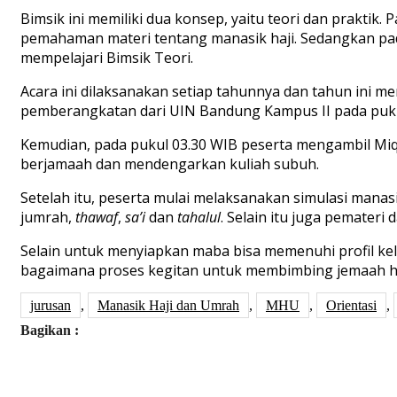
Bimsik ini memiliki dua konsep, yaitu teori dan praktik
pemahaman materi tentang manasik haji. Sedangkan pa
mempelajari Bimsik Teori.
Acara ini dilaksanakan setiap tahunnya dan tahun ini 
pemberangkatan dari UIN Bandung Kampus II pada puku
Kemudian, pada pukul 03.30 WIB peserta mengambil Miqot
berjamaah dan mendengarkan kuliah subuh.
Setelah itu, peserta mulai melaksanakan simulasi manas
jumrah,
thawaf
,
sa’i
dan
tahalul
. Selain itu juga pemateri 
Selain untuk menyiapkan maba bisa memenuhi profil ke
bagaimana proses kegitan untuk membimbing jemaah ha
jurusan
,
Manasik Haji dan Umrah
,
MHU
,
Orientasi
,
Bagikan :