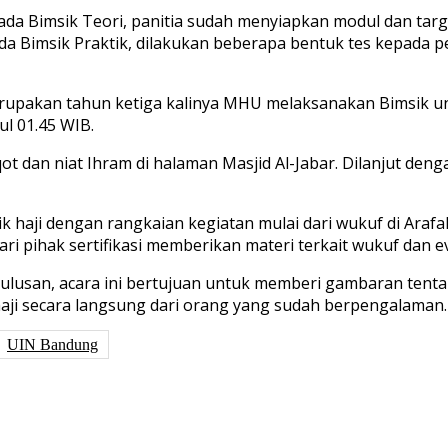
. Pada Bimsik Teori, panitia sudah menyiapkan modul dan ta
da Bimsik Praktik, dilakukan beberapa bentuk tes kepad
merupakan tahun ketiga kalinya MHU melaksanakan Bimsik u
l 01.45 WIB.
 dan niat Ihram di halaman Masjid Al-Jabar. Dilanjut denga
ik haji dengan rangkaian kegiatan mulai dari wukuf di Araf
dari pihak sertifikasi memberikan materi terkait wukuf dan e
lulusan, acara ini bertujuan untuk memberi gambaran tent
ji secara langsung dari orang yang sudah berpengalaman.
UIN Bandung