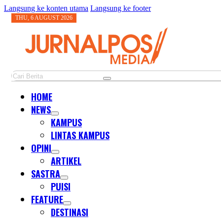
Langsung ke konten utama
Langsung ke footer
THU, 6 AUGUST 2026
Cari
HOME
NEWS
KAMPUS
LINTAS KAMPUS
OPINI
ARTIKEL
SASTRA
PUISI
FEATURE
DESTINASI