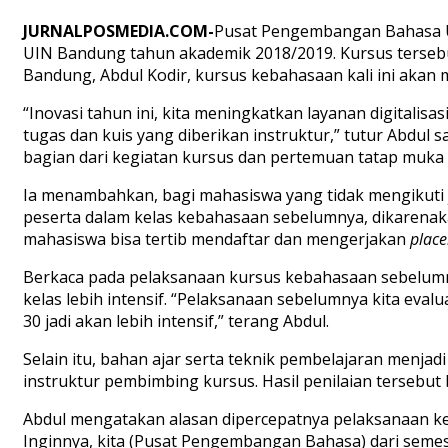
JURNALPOSMEDIA.COM-
Pusat Pengembangan Bahasa UI
UIN Bandung tahun akademik 2018/2019. Kursus terse
Bandung, Abdul Kodir, kursus kebahasaan kali ini akan
“Inovasi tahun ini, kita meningkatkan layanan digitalisa
tugas dan kuis yang diberikan instruktur,” tutur Abdul s
bagian dari kegiatan kursus dan pertemuan tatap muka 
Ia menambahkan, bagi mahasiswa yang tidak mengikuti
peserta dalam kelas kebahasaan sebelumnya, dikarenak
mahasiswa bisa tertib mendaftar dan mengerjakan
place
Berkaca pada pelaksanaan kursus kebahasaan sebelumnya
kelas lebih intensif. “Pelaksanaan sebelumnya kita evalu
30 jadi akan lebih intensif,” terang Abdul.
Selain itu, bahan ajar serta teknik pembelajaran menjad
instruktur pembimbing kursus. Hasil penilaian tersebu
Abdul mengatakan alasan dipercepatnya pelaksanaan keba
Inginnya, kita (Pusat Pengembangan Bahasa) dari semeste