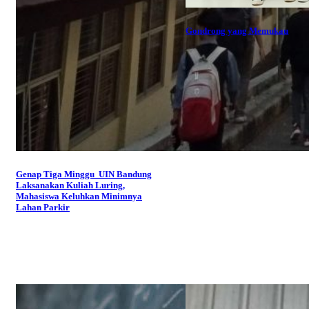
Gondrong yang Memukau
Genap Tiga Minggu UIN Bandung
Laksanakan Kuliah Luring,
Mahasiswa Keluhkan Minimnya
Lahan Parkir