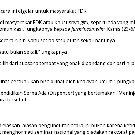
ara ini digelar untuk masyarakat FDK.
 di masyarakat FDK atau khususnya
gitu
, seperti ada yang m
Komunikasi,” ungkapnya kepada
Jurnalposmedia
, Kamis (23/6
ara rutin, yaitu setiap satu bulan sekali nantinya.
 satu bulan sekali,” ungkapnya.
dipilih dari suasana tempat yang enak dipandang dan asri hi
elihat pertunjukan bisa dilihat oleh khalayak umum,” pungka
si Pendidikan Serba Ada (Dispenser) yang bertemakan “Meni
ra tersebut.
jelaskan, alasan pengunduran acara ini bukan karena keti
k menghormati seminar nasional yang diadakan rektorat pad