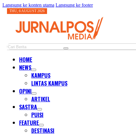
Langsung ke konten utama
Langsung ke footer
THU, 6 AUGUST 2026
Cari
HOME
NEWS
KAMPUS
LINTAS KAMPUS
OPINI
ARTIKEL
SASTRA
PUISI
FEATURE
DESTINASI