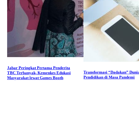
Jabar Peringkat Pertama Penderita
Transformasi “Dadakan” Duni
TBC Terbanyak, Kemenkes Edukasi
Pendidikan di Masa Pandemi
Masyarakat lewat Games Booth