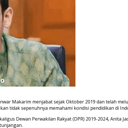
Anwar
Makarim
menjabat
sejak
Oktober
2019
dan
telah
melu
ikan
tidak
sepenuhnya
memahami
kondisi
p
endidikan
di In
kaligus
Dewan
Perwakilan
Rakyat
(DPR) 20
19-2024,
Anita
Ja
tunjangan
.