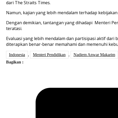
dari
The Straits Times.
N
amun
,
kajian
yang
lebih
mendalam
terhadap
kebijaka
Dengan
demikian
,
tantangan
yang
dihadapi
Menteri
Pe
teratasi
.
E
valuasi
yang
lebih
mendalam
dan
partisipasi
aktif
dari
b
diterapkan
benar-benar
memahami
dan
memenuhi
keb
Indonesia
,
Menteri Pendidikan
,
Nadiem Anwar Makarim
Bagikan :