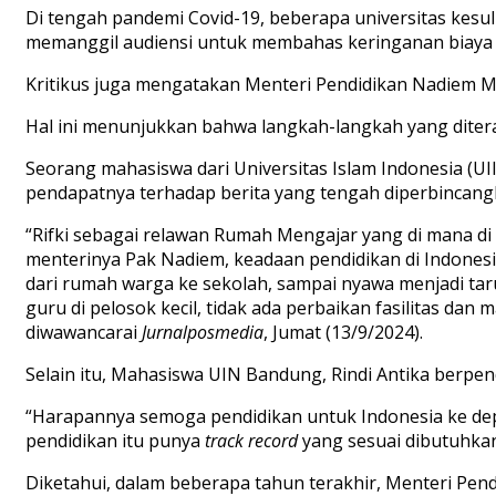
Di
tengah
pandemi
Covid
-19,
beberapa
universitas
kesul
memanggil
audiensi
untuk
membahas
keringanan
biaya
Kritikus
juga
mengatakan
Menteri
Pendidikan
Nadiem
M
Hal
ini
menunjukkan
bahwa
langkah-langkah
yang
dite
Seorang
mahasiswa
dari
Universitas
Islam Indonesia (UI
p
endapatnya
terhadap
berita
yang
tengah
diperbincan
“
Rifki
sebagai
relawan
Rumah
Mengajar
yang
di
mana
di
menteri
nya
Pa
k
N
adiem
,
keadaan
pendidikan
di Indones
dari
rumah
warga
ke
sekolah
,
sampai
nyawa
menjadi
ta
guru di
pelosok
kecil
,
tidak
ada
perbaikan
fasilitas
dan
m
diwawancarai
Jurnalposmedia
,
Jumat
(13/9/2024).
Selai
n
itu
,
Mahasiswa
UIN
Bandung,
Rindi
Antika
berpen
“
Harapannya
semoga
pendidikan
untuk
Indonesia
ke
de
pendidikan
itu
punya
track record
yang
sesuai
dibutuhka
Diketahui
,
d
alam
beberapa
tahun
terakhir
,
Menteri
Pend