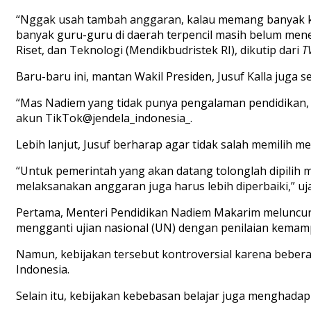
“
Nggak
usah
tambah
anggaran
,
kalau
memang
banyak
banyak
guru-guru di
daerah
terpencil
masih
belum
mene
Riset
,
dan
Teknologi
(
Mendikbudristek
RI),
di
k
utip
dari
T
Baru-baru
ini
,
mantan
Wakil
P
residen
,
J
usuf
Kalla
juga
se
“
Mas
Nadiem
yang
tidak
punya
pengalaman
pendidikan
akun
TikTok
@je
ndela_indonesia_.
Lebih
lanjut
,
Jusuf
berharap
agar
tidak
salah
memilih
m
e
“
Untuk
pemerintah
yang
akan
datang
tolonglah
dipilih
m
melaksanakan
anggaran
juga
harus
lebih
diperbaiki
,”
uj
Pertama
,
Menteri
Pendidikan
Nadiem
Makarim
meluncu
mengganti
ujian
nasional
(UN)
dengan
penilaian
kemam
N
amun
,
kebijakan
tersebut
kontroversial
karena
beber
Indonesia.
Selain
itu
,
kebijakan
kebebasan
belajar
juga
menghadap