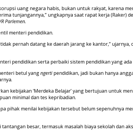
korupsi
uang
negara
habis
,
bukan
untuk
rakyat
,
karena
me
rima
tunjangannya
,”
ungkapnya
saat
rapat
kerja
(
Raker
)
d
VR
Parlemen
.
ntil
m
enteri
p
endidikan
.
,
tidak
pernah
datang
ke
daerah
jarang
ke
kantor
,”
ujarnya
,
nteri
p
en
didikan
serta
perbaiki
sistem
pendidikan
yang
ada
enteri
betul
yang
ngerti
pendidikan
,
jadi
bukan
hanya
angg
arnya
.
rkan
kebijakan
‘M
erdeka
Belajar
’
yang
bertujuan
untuk
men
puan
minimal
dan
tes
kepribadian
.
apa
pihak
menilai
kebijakan
tersebut
belum
sepenuhnya
me
i
tantangan
besar
,
termasuk
masalah
biaya
sekolah
dan
ak