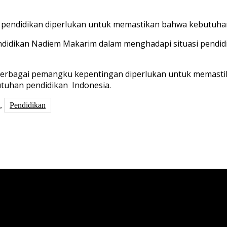
n
pendidikan
diperlukan
untuk
memastikan
bahwa
kebutuh
ndidikan
Nadiem
Makarim
dalam
menghadapi
situasi
pendid
erbagai
pemangku
kepentingan
diperlukan
untuk
memasti
utuhan
pendidikan
Indonesia.
,
Pendidikan