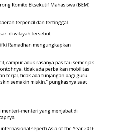
rong
Komite
Eksekutif
Mahasiswa
(BEM)
daerah t
erpencil
dan
tertinggal
.
sar
di
wilayah
tersebut
.
ifki
Ramadhan
m
engungkapkan
il
,
campur
aduk
rasanya
pas tau
semenjak
contohny
a
,
tidak
ada
perbaikan
mobilitas
an
terjal
,
tidak
ada
tunjangan
bagi
guru-
skin
semakin
miskin
,”
pungkasnya
saat
i
menteri
-m
enteri
yang
menjabat
di
capnya
.
n
internasional
seperti
Asia of the Year 2016