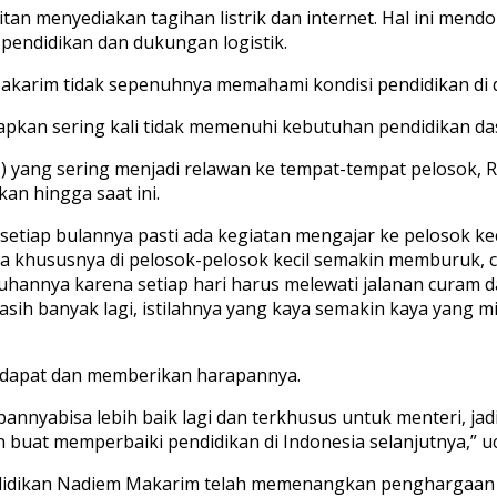
itan
menyediakan
tagihan
listrik
dan
internet. Hal
ini
mendo
pendidikan
dan
dukungan
logistik
.
akarim
tidak
sepenuhnya
memahami
kondisi
pendidikan
di
rapkan
sering
kali
tidak
memenuhi
kebutuhan
pendidi
kan
da
I) yang
sering
menjadi
relawan
ke
tempat-tempat
pelosok
,
R
gkan
hingga
saat
ini
.
setiap
bulannya
pasti
ada
kegiatan
mengajar
ke
pelosok
kec
ia
khususnya
di
pelosok-pelosok
kecil
semakin
memburuk
,
ruhannya
karena
setiap
hari
harus
melewati
jalanan
curam
d
asih
banyak
lagi
,
istilahnya
yang kaya
semakin
kaya yang
mi
dapat
dan
memberikan
harapannya
.
pannya
bisa
lebih
baik
lagi
dan
terkhusus
untuk
menteri
,
jad
n
buat
memperbaiki
pendidikan
di
Indonesia
selanjutnya
,”
u
idikan
Nadiem
Makarim
telah
memenangkan
penghargaa