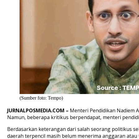
(Sumber foto: Tempo)
JURNALPOSMEDIA.COM –
Menteri
Pendidikan
Nadiem
Namun
,
beberapa
kritikus
berpendapat
,
m
enteri
p
endid
Berdasarkan
keterangan
dari
salah
seorang
politikus
se
daerah
terpencil
masih
belum
menerima
anggaran
atau