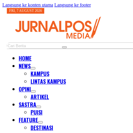
Langsung ke konten utama
Langsung ke footer
FRI, 7 AUGUST 2026
Cari
HOME
NEWS
KAMPUS
LINTAS KAMPUS
OPINI
ARTIKEL
SASTRA
PUISI
FEATURE
DESTINASI