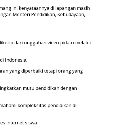
mang
ini
kenyataannya
di
lapangan
masih
engan
Menteri
Pendidikan
,
Kebudayaan
,
dikutip
dari
ungg
ahan
video
pidat
o
melalui
di Indonesia.
aran
yang
diperbaiki
tetapi
orang yang
ingkatkan
mutu
pendidikan
dengan
mahami
kompleksitas
pendidikan
di
ses
internet
siswa
.