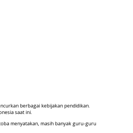
ncurkan
berbagai
kebijakan
pendidikan
.
donesia
saat
ini
.
cob
a
menyatakan
,
masih
banyak
guru-guru