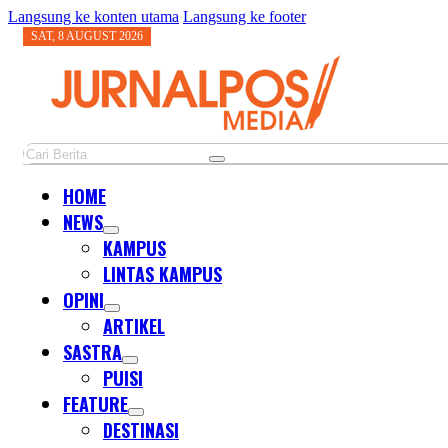
Langsung ke konten utama
Langsung ke footer
SAT, 8 AUGUST 2026
Cari
HOME
NEWS
KAMPUS
LINTAS KAMPUS
OPINI
ARTIKEL
SASTRA
PUISI
FEATURE
DESTINASI