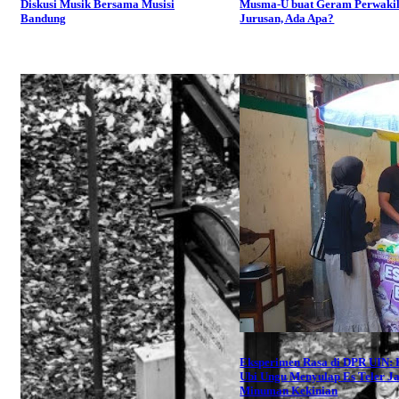
Diskusi Musik Bersama Musisi
Musma-U buat Geram Perwaki
Bandung
Jurusan, Ada Apa?
Eksperimen Rasa di DPR UIN: 
Ubi Ungu Menyulap Es Teler J
Minuman Kekinian