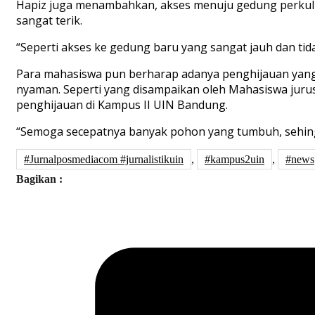
Hapiz juga
menambahkan,
akses
menuju
gedung
perkul
sangat terik.
“S
eperti akses ke gedung baru yang sangat jauh dan tid
Para mahasiswa pun berharap adanya
penghijauan
yang
nyaman.
Seperti yang disampaikan oleh
Mahasiswa jur
penghijauan di
Ka
mpus II UIN Bandung.
“Semoga secepatnya banyak pohon yang tumbuh, sehi
#Jurnalposmediacom #jurnalistikuin
,
#kampus2uin
,
#news
Bagikan :