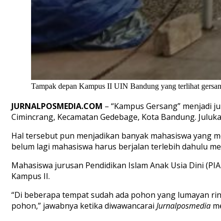
Tampak depan Kampus II UIN Bandung yang terlihat gersan
JURNALPOSMEDIA.COM
–
“
Kampus Gersang
”
menjadi ju
Cimincrang
,
Kecamatan Gedebage, Kota Bandung.
Juluk
Hal tersebut pun
menjadikan banyak mahasiswa
yang m
belum lagi mahasiswa harus berjalan terlebih dahulu me
Mahasiswa jurusan Pendidikan Islam Anak Usia Dini (P
I
Ka
mpus II.
“
Di beberapa tempat sudah ada pohon yang lumayan ri
pohon
,”
jawabnya ketika diwawancarai
Jurnalposmedia
me