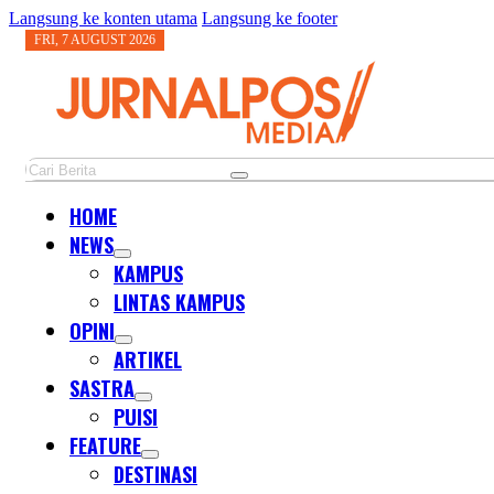
Langsung ke konten utama
Langsung ke footer
FRI, 7 AUGUST 2026
Cari
HOME
NEWS
KAMPUS
LINTAS KAMPUS
OPINI
ARTIKEL
SASTRA
PUISI
FEATURE
DESTINASI