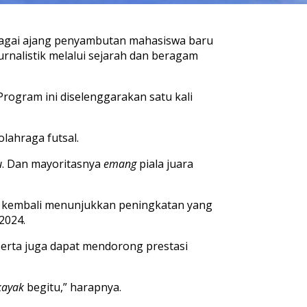
bagai ajang penyambu
t
an mahasiswa baru
urnalis
t
ik melalui sejarah dan beragam
Program ini diselenggarakan sa
t
u kali
olahraga fu
t
sal.
u
. D
an mayori
t
asnya
emang
piala juara
t kembali menunjukkan peningkatan yang
2024.
 serta juga dapat mendorong prestasi
kayak
begitu,” harapnya.