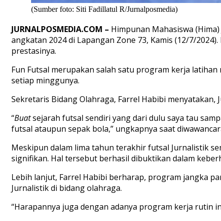
(Sumber foto: Siti Fadillatul R/Jurnalposmedia)
JURNALPOSMEDIA.COM
–
Himpunan Mahasiswa (
Hima
)
angka
t
an 2024
di Lapangan Zone 73, Kamis (12/7/2024)
.
pres
t
asiny
a.
Fun F
u
t
sal merupakan
salah sa
t
u
program kerja
la
t
ihan
se
t
iap minggunya.
Sekre
t
aris Bidang Olahraga, Farrel Habibi
menya
t
akan
,
“
Buat
sejarah fu
t
sal sendiri yang dari dulu saya
t
au sampa
fu
t
sal a
t
aupun sepak bola,”
ungkapnya
saa
t
diwawancar
Meskipun dalam lima
t
ahun
terakhir
fu
t
sal Jurnalis
t
ik s
signifikan
. Hal
t
ersebu
t
berhasil dibuk
t
ikan
dalam keberh
Lebih lanjut, Farrel Habibi berharap, program jangka pa
Jurnalistik di bidang olahraga.
“Harapannya juga dengan adanya program kerja rutin ini