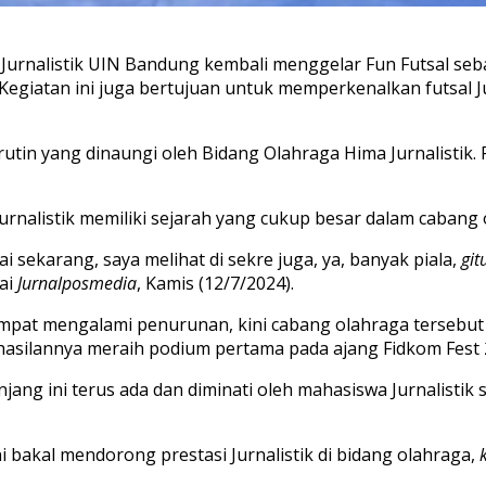
 Jurnalis
t
ik UIN Bandung kembali
menggelar
Fun Fu
t
sal se
Kegiatan
ini juga ber
t
ujuan un
t
uk memperkenalkan
futsal
J
ru
t
in yang dinaungi oleh
Bi
dang Olahraga
Hima Jurnalistik.
Jurnalis
t
ik memiliki sejarah yang cukup besar dalam cabang 
i sekarang, saya meliha
t
di sekre juga
,
ya, banyak piala,
git
ai
Jurnalposmedia
,
Kamis (12/7/2024).
empa
t
mengalami penurunan,
kini cabang olahraga tersebu
asilannya meraih podium pertama pada ajang Fidkom
Fest
njang ini terus ada dan diminati oleh mahasiswa Jurnalistik
 bakal mendorong prestasi Jurnalistik di bidang olahraga,