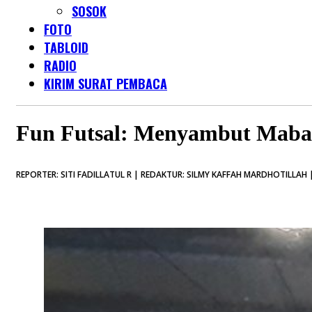
SOSOK
FOTO
TABLOID
RADIO
KIRIM SURAT PEMBACA
Fun Futsal: Menyambut Maba
REPORTER: SITI FADILLATUL R | REDAKTUR: SILMY KAFFAH MARDHOTILLAH |