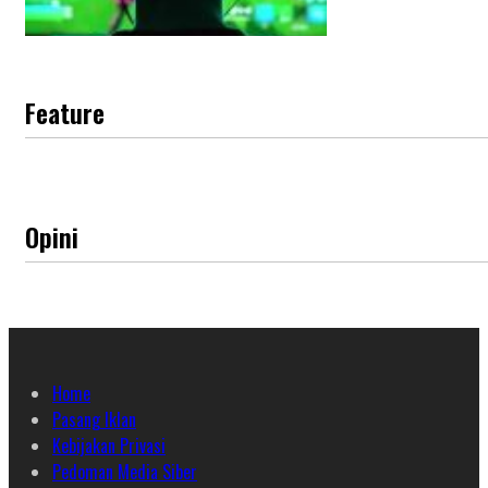
Feature
Opini
Home
Pasang Iklan
Kebijakan Privasi
Pedoman Media Siber