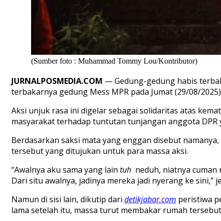
(Sumber foto : Muhammad Tommy Lou/Kontributor)
JURNALPOSMEDIA.COM
— Gedung-gedung habis terbakar
terbakarnya gedung Mess MPR pada Jumat (29/08/2025) 
Aksi unjuk rasa ini digelar sebagai solidaritas atas kem
masyarakat terhadap tuntutan tunjangan anggota DPR y
Berdasarkan saksi mata yang enggan disebut namanya, 
tersebut yang ditujukan untuk para massa aksi.
“Awalnya aku sama yang lain
tuh
neduh, niatnya cuman
Dari situ awalnya, jadinya mereka jadi nyerang ke sini,”
Namun di sisi lain, dikutip dari
detikjabar.com
peristiwa 
lama setelah itu, massa turut membakar rumah terseb