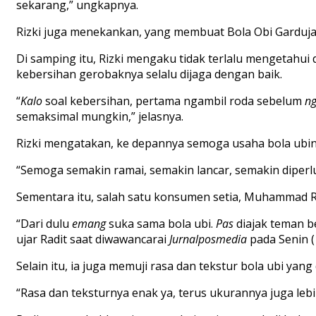
sekarang,” ungkapnya.
Rizki juga menekankan, yang membuat Bola Obi Garduja
Di samping itu, Rizki mengaku tidak terlalu mengetahui
kebersihan gerobaknya selalu dijaga dengan baik.
“
Kalo
soal kebersihan, pertama ngambil roda sebelum
n
semaksimal mungkin,” jelasnya.
Rizki mengatakan, ke depannya semoga usaha bola ubi
“Semoga semakin ramai, semakin lancar, semakin diperl
Sementara itu, salah satu konsumen setia, Muhammad Ra
“Dari dulu
emang
suka sama bola ubi.
Pas
diajak teman bel
ujar Radit saat diwawancarai
Jurnalposmedia
pada Senin (
Selain itu, ia juga memuji rasa dan tekstur bola ubi yan
“Rasa dan teksturnya enak ya, terus ukurannya juga lebih 