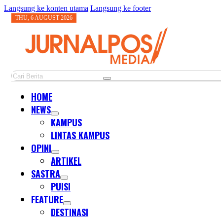
Langsung ke konten utama
Langsung ke footer
THU, 6 AUGUST 2026
Cari
HOME
NEWS
KAMPUS
LINTAS KAMPUS
OPINI
ARTIKEL
SASTRA
PUISI
FEATURE
DESTINASI