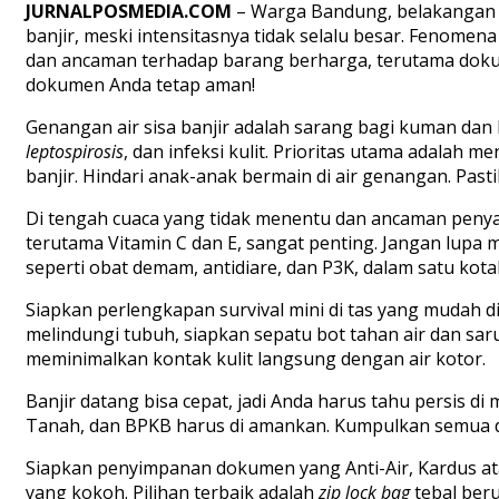
JURNALPOSMEDIA.COM
– Warga Bandung, belakangan i
banjir, meski intensitasnya tidak selalu besar. Fenomena
dan ancaman terhadap barang berharga, terutama dokume
dokumen Anda tetap aman!
Genangan air sisa banjir adalah sarang bagi kuman dan ba
leptospirosis
, dan infeksi kulit. Prioritas utama adalah 
banjir. Hindari anak-anak bermain di air genangan. Past
Di tengah cuaca yang tidak menentu dan ancaman penyak
terutama Vitamin C dan E, sangat penting. Jangan lupa 
seperti obat demam, antidiare, dan P3K, dalam satu kot
Siapkan perlengkapan survival mini di tas yang mudah di
melindungi tubuh, siapkan sepatu bot tahan air dan sar
meminimalkan kontak kulit langsung dengan air kotor.
Banjir datang bisa cepat, jadi Anda harus tahu persis di
Tanah, dan BPKB harus di amankan. Kumpulkan semua do
Siapkan penyimpanan dokumen yang Anti-Air, Kardus ata
yang kokoh. Pilihan terbaik adalah
zip lock bag
tebal beru