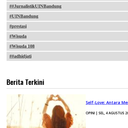
#JurnalistikUINBandung
UINBandung
prestasi
Wisuda
Wisuda 108
#adhidjati
Berita Terkini
Self-Love: Antara Me
OPINI | SEL, 4 AGUSTUS 2